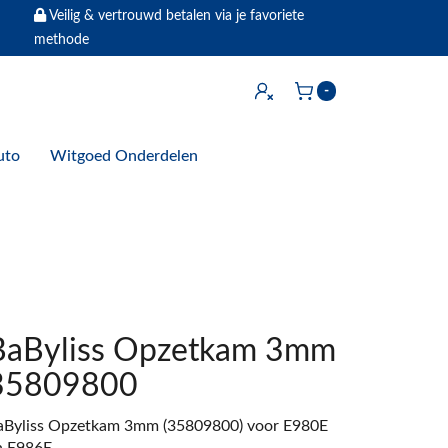
Veilig & vertrouwd betalen via je favoriete
methode
Inloggen
-
Winkelwagen
uto
Witgoed Onderdelen
BaByliss Opzetkam 3mm
35809800
aByliss Opzetkam 3mm (35809800) voor E980E