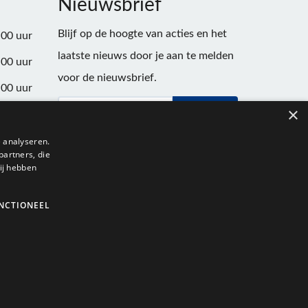
Nieuwsbrief
Blijf op de hoogte van acties en het
:00 uur
laatste nieuws door je aan te melden
:00 uur
voor de nieuwsbrief.
:00 uur
×
Verstuur
:00 uur
:00 uur
 analyseren.
partners, die
:00 uur
ij hebben
NCTIONEEL