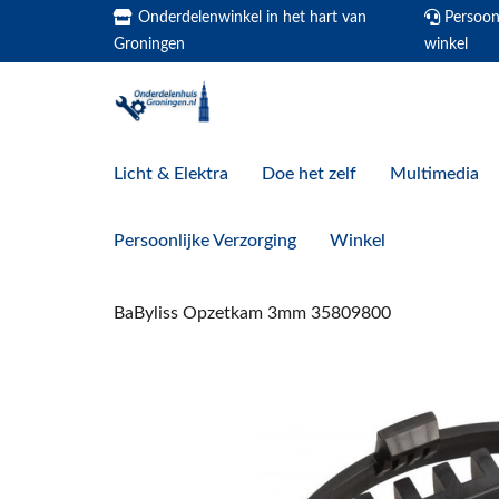
Onderdelenwinkel in het hart van
Persoonl
Groningen
winkel
Licht & Elektra
Doe het zelf
Multimedia
Persoonlijke Verzorging
Winkel
BaByliss Opzetkam 3mm 35809800