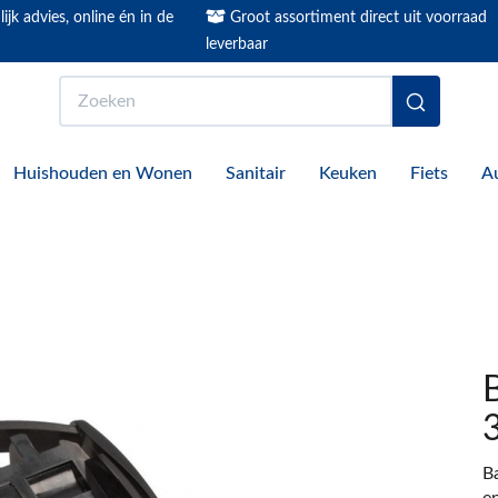
ijk advies, online én in de
Groot assortiment direct uit voorraad
leverbaar
Zoeken
Huishouden en Wonen
Sanitair
Keuken
Fiets
A
B