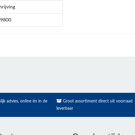
hrijving
09800
ijk advies, online én in de
Groot assortiment direct uit voorraad
leverbaar