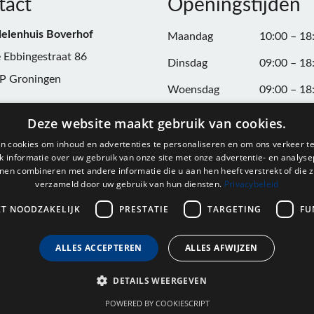
tact
Openingstijden
elenhuis Boverhof
Maandag
10:00 – 18
 Ebbingestraat 86
Dinsdag
09:00 – 18
P Groningen
Woensdag
09:00 – 18
n:
050-3187599
Donderdag
09:00 – 20
Deze website maakt gebruik van cookies.
Vrijdag
09:00 – 18
n cookies om inhoud en advertenties te personaliseren en om ons verkeer te
@onderdelenhuisgroningen.nl
 informatie over uw gebruik van onze site met onze advertentie- en analyse
Zaterdag
09:00 – 17
nen combineren met andere informatie die u aan hen heeft verstrekt of die z
verzameld door uw gebruik van hun diensten.
Privacybeleid
037743
Zondag
Gesloten
L004861667B24
KT NOODZAKELIJK
PRESTATIE
TARGETING
FU
ALLES ACCEPTEREN
ALLES AFWIJZEN
DETAILS WEERGEVEN
POWERED BY COOKIESCRIPT