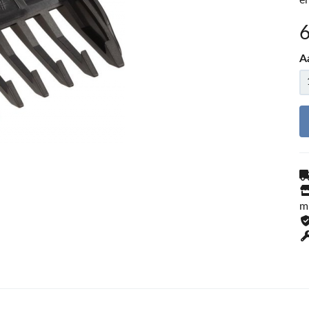
e
A
m