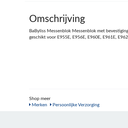
Omschrijving
BaByliss Messenblok Messenblok met bevestigin
geschikt voor E955E, E956E, E960E, E961E, E96
Shop meer
Merken
Persoonlijke Verzorging