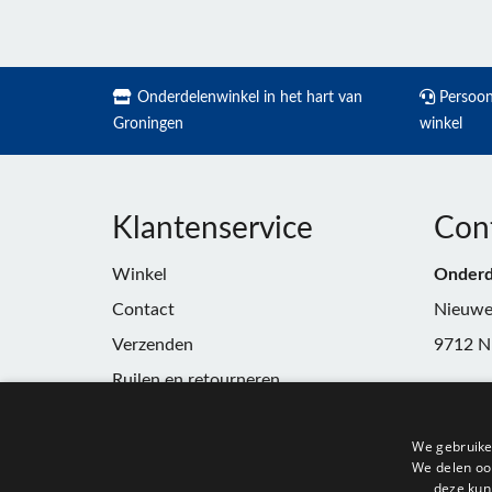
Onderdelenwinkel in het hart van
Persoonl
Groningen
winkel
Klantenservice
Con
Winkel
Onderd
Contact
Nieuwe
Verzenden
9712 N
Ruilen en retourneren
Telefoo
Algemene voorwaarden
E-mail:
We gebruike
Privacy
winkel
We delen ook
deze kun