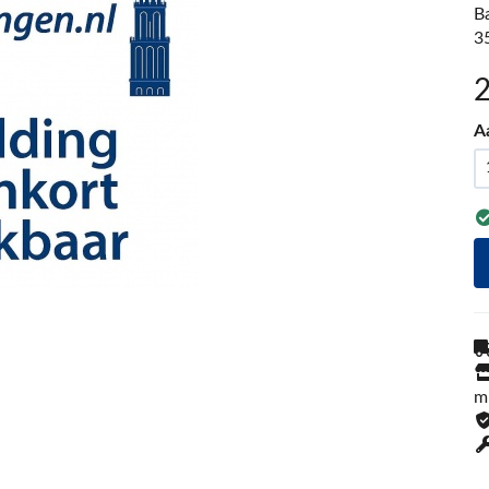
B
3
A
m