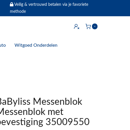
Veilig & vertrouwd betalen via je favoriete
methode
Inloggen
-
Winkelwagen
uto
Witgoed Onderdelen
BaByliss Messenblok
Messenblok met
bevestiging 35009550