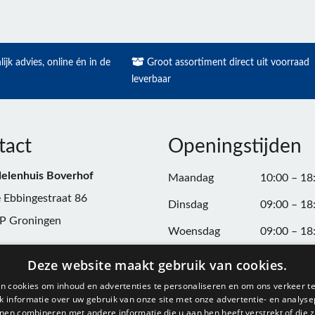
ijk advies, online én in de
Groot assortiment direct uit voorraad
leverbaar
tact
Openingstijden
elenhuis Boverhof
Maandag
10:00 – 18
 Ebbingestraat 86
Dinsdag
09:00 – 18
P Groningen
Woensdag
09:00 – 18
n:
050-3187599
Donderdag
09:00 – 20
Deze website maakt gebruik van cookies.
Vrijdag
09:00 – 18
n cookies om inhoud en advertenties te personaliseren en om ons verkeer te
@onderdelenhuisgroningen.nl
 informatie over uw gebruik van onze site met onze advertentie- en analyse
Zaterdag
09:00 – 17
nen combineren met andere informatie die u aan hen heeft verstrekt of die z