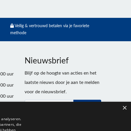
Veilig & vertrouwd betalen via je favoriete
methode
Nieuwsbrief
Blijf op de hoogte van acties en het
:00 uur
laatste nieuws door je aan te melden
:00 uur
voor de nieuwsbrief.
:00 uur
×
Verstuur
:00 uur
:00 uur
 analyseren.
partners, die
:00 uur
ij hebben