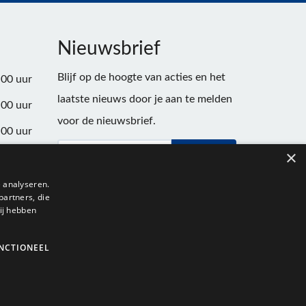
Nieuwsbrief
Blijf op de hoogte van acties en het
:00 uur
laatste nieuws door je aan te melden
:00 uur
voor de nieuwsbrief.
:00 uur
×
Verstuur
:00 uur
:00 uur
 analyseren.
partners, die
:00 uur
ij hebben
NCTIONEEL