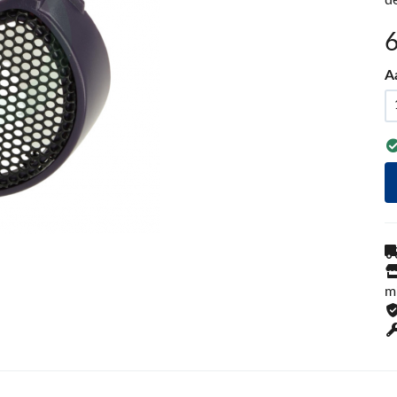
d
A
m