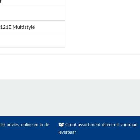
g
121E Multistyle
ijk advies, online én in de
Groot assortiment direct uit voorraad
leverbaar