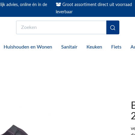
ijk advies, online én in de
Groot assortiment direct uit voorraad
leverbaar
Zoeken
Huishouden en Wonen
Sanitair
Keuken
Fiets
A
B
v