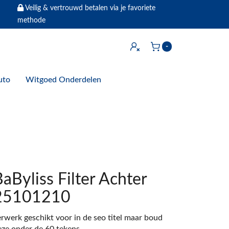
Veilig & vertrouwd betalen via je favoriete
methode
Inloggen
-
Winkelwagen
uto
Witgoed Onderdelen
aByliss Filter Achter
25101210
erwerk geschikt voor in de seo titel maar boud