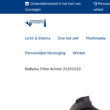
Onderdelenwinkel in het hart van
Persoonl
Groningen
winkel
Licht & Elektra
Doe het zelf
Multimedia
Persoonlijke Verzorging
Winkel
BaByliss Filter Achter 25101210