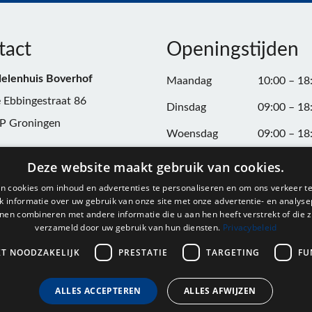
tact
Openingstijden
elenhuis Boverhof
Maandag
10:00 – 18
 Ebbingestraat 86
Dinsdag
09:00 – 18
P Groningen
Woensdag
09:00 – 18
n:
050-3187599
Donderdag
09:00 – 20
Deze website maakt gebruik van cookies.
Vrijdag
09:00 – 18
n cookies om inhoud en advertenties te personaliseren en om ons verkeer te
@onderdelenhuisgroningen.nl
 informatie over uw gebruik van onze site met onze advertentie- en analyse
Zaterdag
09:00 – 17
nen combineren met andere informatie die u aan hen heeft verstrekt of die z
verzameld door uw gebruik van hun diensten.
Privacybeleid
037743
Zondag
Gesloten
L004861667B24
KT NOODZAKELIJK
PRESTATIE
TARGETING
FU
ALLES ACCEPTEREN
ALLES AFWIJZEN