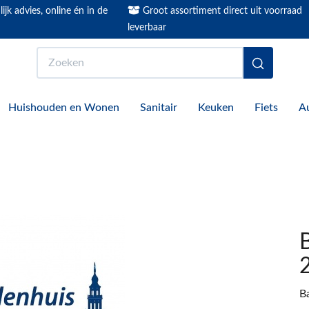
ijk advies, online én in de
Groot assortiment direct uit voorraad
leverbaar
Zoeken
Huishouden en Wonen
Sanitair
Keuken
Fiets
A
B