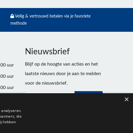
Veilig & vertrouwd betalen via je favoriete
methode
Nieuwsbrief
Blijf op de hoogte van acties en het
:00 uur
laatste nieuws door je aan te melden
:00 uur
voor de nieuwsbrief.
:00 uur
×
Verstuur
:00 uur
:00 uur
 analyseren.
partners, die
:00 uur
ij hebben