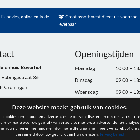
ijk advies, online én in de
Groot assortiment direct uit voorraad
leverbaar
tact
Openingstijden
elenhuis Boverhof
Maandag
10:00 – 18
 Ebbingestraat 86
Dinsdag
09:00 – 18
P Groningen
Woensdag
09:00 – 18
n:
050-3187599
Donderdag
09:00 – 20
Deze website maakt gebruik van cookies.
Vrijdag
09:00 – 18
n cookies om inhoud en advertenties te personaliseren en om ons verkeer te
@onderdelenhuisgroningen.nl
 informatie over uw gebruik van onze site met onze advertentie- en analyse
Zaterdag
09:00 – 17
nen combineren met andere informatie die u aan hen heeft verstrekt of die z
verzameld door uw gebruik van hun diensten.
Privacybeleid
037743
Zondag
Gesloten