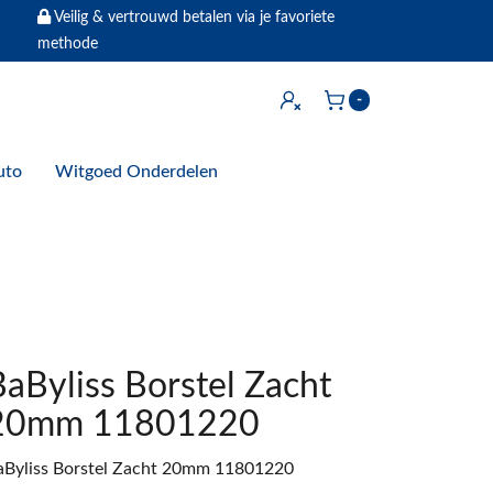
Veilig & vertrouwd betalen via je favoriete
methode
Inloggen
-
Winkelwagen
uto
Witgoed Onderdelen
BaByliss Borstel Zacht
20mm 11801220
aByliss Borstel Zacht 20mm 11801220