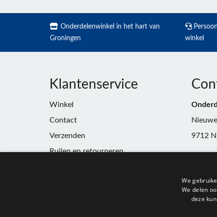
Onderdelenwinkel in het hart van
Persoonl
Groningen
winkel
Klantenservice
Con
Winkel
Onderd
Contact
Nieuwe
Verzenden
9712 N
Ruilen en retourneren
Telefoo
Algemene voorwaarden
E-mail:
We gebruike
Privacy
winkel
We delen ook
deze kun
KvK:
91