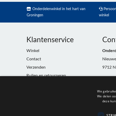
Onderdelenwinkel in het hart van
Persoonl
Groningen
winkel
Klantenservice
Con
Winkel
Onderd
Contact
Nieuwe
Verzenden
9712 N
Ruilen en retourneren
Telefoo
Algemene voorwaarden
E-mail:
We gebruike
Privacy
winkel
We delen ook
deze kun
KvK:
91
BTW:
N
STRI