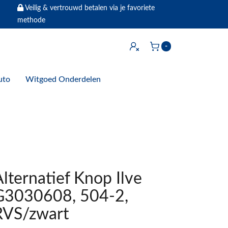
Veilig & vertrouwd betalen via je favoriete
methode
Inloggen
-
Winkelwagen
uto
Witgoed Onderdelen
lternatief Knop Ilve
G3030608, 504-2,
RVS/zwart