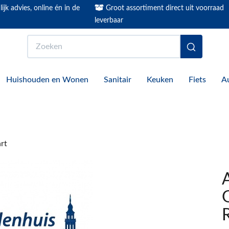
ijk advies, online én in de
Groot assortiment direct uit voorraad
leverbaar
Zoeken
Huishouden en Wonen
Sanitair
Keuken
Fiets
A
rt
A