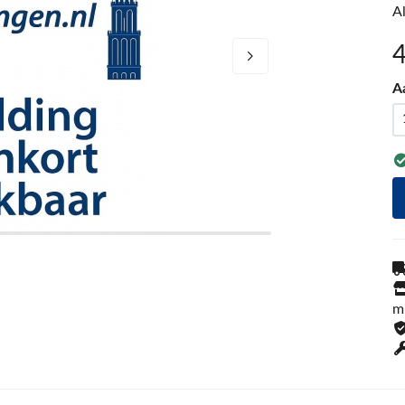
A
A
m