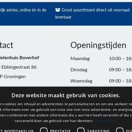
ijk advies, online én in de
Groot assortiment direct uit voorraad
leverbaar
tact
Openingstijden
elenhuis Boverhof
Maandag
10:00 – 18
 Ebbingestraat 86
Dinsdag
09:00 – 18
P Groningen
Woensdag
09:00 – 18
n:
050-3187599
Donderdag
09:00 – 20
Deze website maakt gebruik van cookies.
Vrijdag
09:00 – 18
n cookies om inhoud en advertenties te personaliseren en om ons verkeer te
@onderdelenhuisgroningen.nl
 informatie over uw gebruik van onze site met onze advertentie- en analyse
Zaterdag
09:00 – 17
nen combineren met andere informatie die u aan hen heeft verstrekt of die z
verzameld door uw gebruik van hun diensten.
Privacybeleid
037743
Zondag
Gesloten
L004861667B24
KT NOODZAKELIJK
PRESTATIE
TARGETING
FU