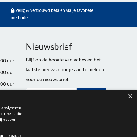
Veilig & vertrouwd betalen via je favoriete
methode
Nieuwsbrief
Blijf op de hoogte van acties en het
:00 uur
laatste nieuws door je aan te melden
:00 uur
voor de nieuwsbrief.
:00 uur
×
Verstuur
:00 uur
:00 uur
 analyseren.
partners, die
:00 uur
ij hebben
NCTIONEEL