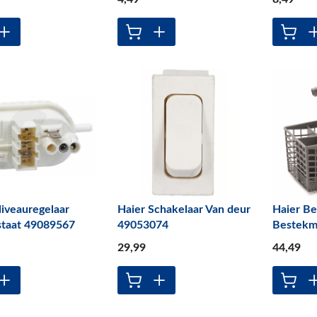
iveauregelaar
Haier Schakelaar Van deur
Haier B
staat 49089567
49053074
Bestekm
29
,99
44
,49