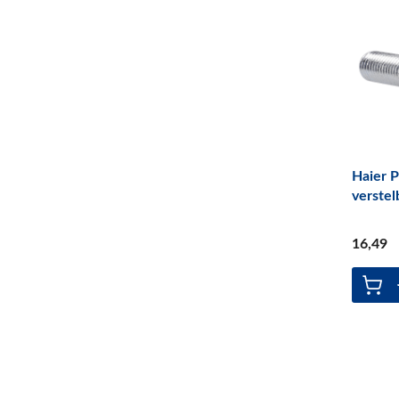
Candy
(51)
Haier
(17)
Samsung
(19)
Inventum
(65)
WPRO
(4)
AEG
(241)
Haier P
Whirlpool
(168)
verste
Electrolux
(2)
Alternatief
(230)
16
,49
Bosch
(348)
sqoon
(2)
Universeel
(4)