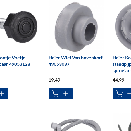
ootje Voetje
Haier Wiel Van bovenkorf
Haier K
lbaar 49053128
49053037
standpij
sproeia
19
,49
44
,99