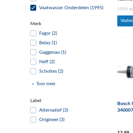
Vaatwasser Onderdelen
(1995)
1995 a
Vaatw
Merk
Fagor
(2)
Balay
(1)
Gaggenau
(1)
Neff
(2)
Scholtes
(2)
Ikea
(7)
Toon meer
Etna
(38)
Miele
(5)
Label
Bosch S
Hotpoint
(1)
Alternatief
(3)
34000
Zanker
(1)
Origineel
(3)
Smeg
(107)
12
,99