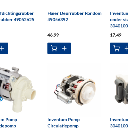
fdichtingsrubber
Haier Deurrubber Rondom
Inventu
rubber 49052625
49056392
onder st
304010
46
,99
17
,49
um Pomp
Inventum Pomp
Inventu
atiepomp
Circulatiepomp
304010