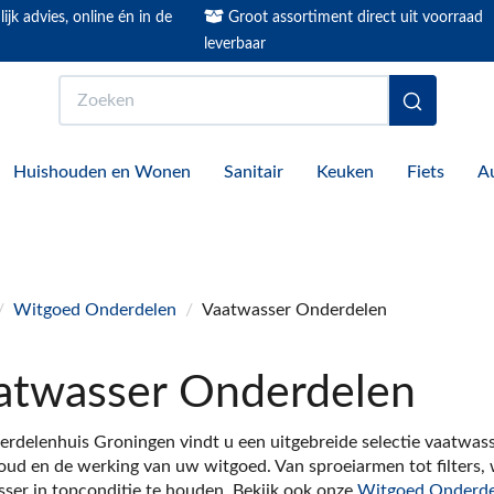
ijk advies, online én in de
Groot assortiment direct uit voorraad
leverbaar
Zoeken
Huishouden en Wonen
Sanitair
Keuken
Fiets
A
/
Witgoed Onderdelen
/
Vaatwasser Onderdelen
atwasser Onderdelen
erdelenhuis Groningen vindt u een uitgebreide selectie vaatwass
ud en de werking van uw witgoed. Van sproeiarmen tot filters, 
ser in topconditie te houden. Bekijk ook onze
Witgoed Onderde