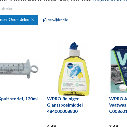
rtikelen
asser Onderdelen
Verwijder alle
puit steriel, 120ml
WPRO Reiniger
WPRO A
7
Glansspoelmiddel
Vaatwas 
484000008830
C00860
4
,49
8
,49