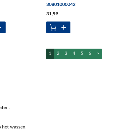
30801000042
31
,99
1
2
3
4
5
6
>
aten.
s het wassen.