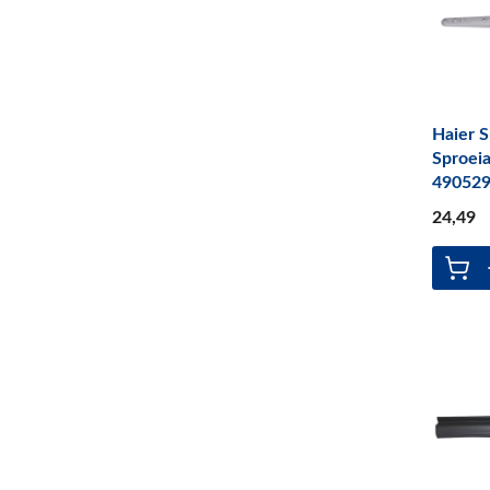
Haier 
Sproei
49052
24
,49