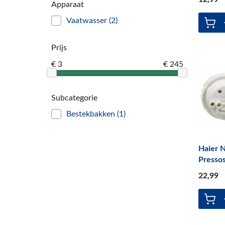
Apparaat
Pelgrim
(115)
Vaatwasser
(2)
Frenko
(1)
Gorenje
(117)
Prijs
Grundig
(2)
€ 3
€ 245
Beko
(213)
Siemens
(4)
Subcategorie
Bauknecht
(29)
Bestekbakken
(1)
Indesit
(36)
Ariston-Blue Air
(38)
Haier N
Zanussi
(43)
Presso
LG
(5)
22
,99
Atag
(48)
Asko
(24)
Hoover
(2)