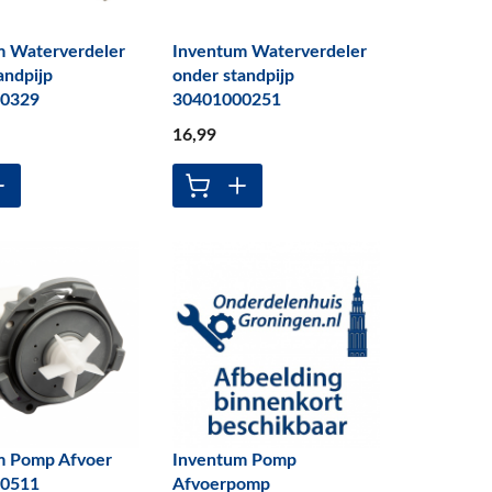
m Waterverdeler
Inventum Waterverdeler
andpijp
onder standpijp
00329
30401000251
16
,99
m Pomp Afvoer
Inventum Pomp
00511
Afvoerpomp