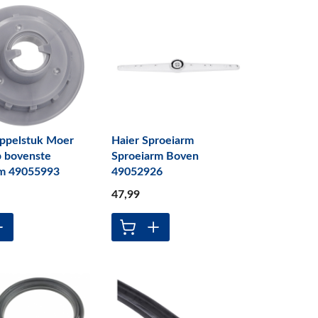
oppelstuk Moer
Haier Sproeiarm
p bovenste
Sproeiarm Boven
rm 49055993
49052926
47
,99