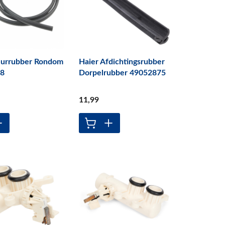
eurrubber Rondom
Haier Afdichtingsrubber
28
Dorpelrubber 49052875
11
,99