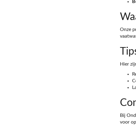
B
Waa
Onze pr
vaatwas
Tip
Hier zi
R
C
L
Con
Bij Ond
voor op