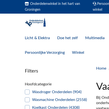
Onderdelenwinkel in het hart van
Persoonl
Groningen
winkel
Licht & Elektra
Doe het zelf
Multimedia
Persoonlijke Verzorging
Winkel
Home
Filters
Va
Hoofdcategorie
Wasdroger Onderdelen
(904)
Bij Ond
Wasmachine Onderdelen
(2558)
onderho
Koelkast Onderdelen
(4308)
vaatwas