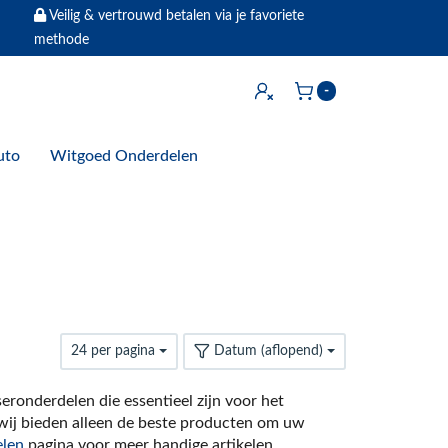
Veilig & vertrouwd betalen via je favoriete
methode
Inloggen
-
Winkelwagen
uto
Witgoed Onderdelen
24 per pagina
Datum (aflopend)
eronderdelen die essentieel zijn voor het
wij bieden alleen de beste producten om uw
len
pagina voor meer handige artikelen.