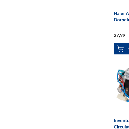
Haier A
Dorpel
27
,99
Invent
Circul