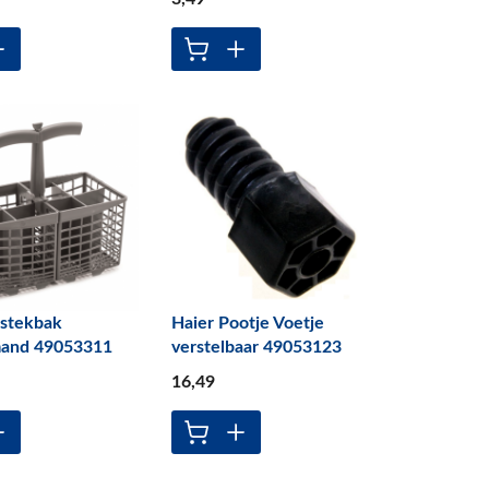
estekbak
Haier Pootje Voetje
and 49053311
verstelbaar 49053123
16
,49