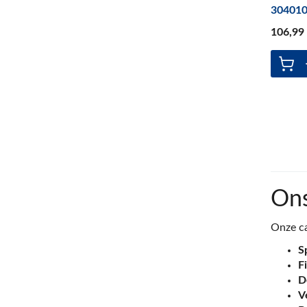
30401
106
,99
On
Onze ca
S
Fi
D
V