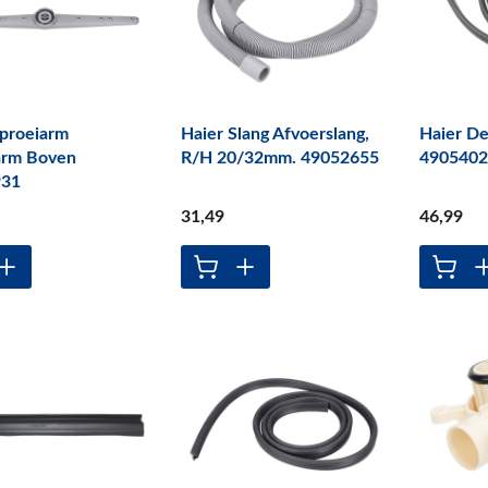
Sproeiarm
Haier Slang Afvoerslang,
Haier D
arm Boven
R/H 20/32mm. 49052655
490540
931
31
,49
46
,99