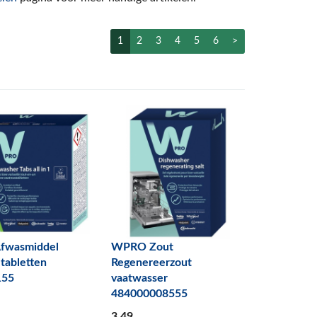
1
2
3
4
5
6
>
fwasmiddel
WPRO Zout
tabletten
Regenereerzout
155
vaatwasser
484000008555
3
,49