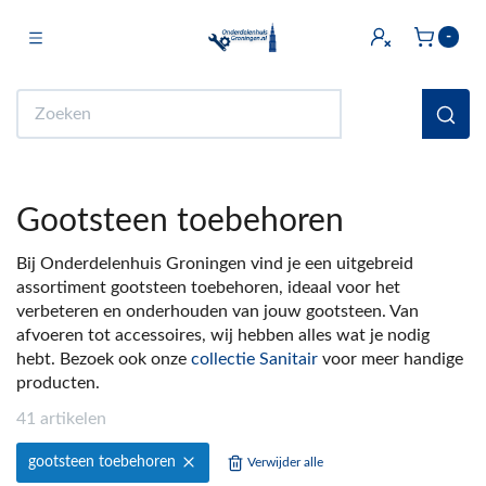
Toggle navigation
-
bmenu (Licht & Elektra)
Zoeken
bmenu (Doe het zelf)
bmenu (Multimedia)
Gootsteen toebehoren
ubmenu (Huishouden en Wonen)
Bij Onderdelenhuis Groningen vind je een uitgebreid
bmenu (Sanitair)
assortiment gootsteen toebehoren, ideaal voor het
verbeteren en onderhouden van jouw gootsteen. Van
ubmenu (Keuken)
afvoeren tot accessoires, wij hebben alles wat je nodig
bmenu (Fiets)
hebt. Bezoek ook onze
collectie Sanitair
voor meer handige
producten.
ubmenu (Auto)
41 artikelen
ubmenu (Witgoed Onderdelen)
gootsteen toebehoren
Verwijder alle