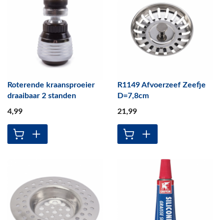
Roterende kraansproeier
R1149 Afvoerzeef Zeefje
draaibaar 2 standen
D=7,8cm
4
,99
21
,99