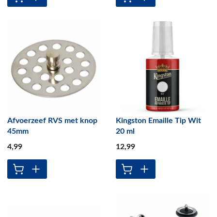
Afvoerzeef RVS met knop
Kingston Emaille Tip Wit
45mm
20 ml
4
,99
12
,99