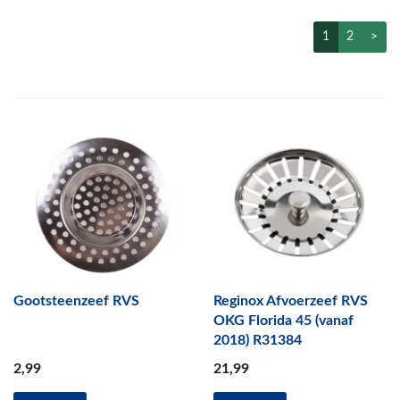
1
2
>
Gootsteenzeef RVS
Reginox Afvoerzeef RVS
OKG Florida 45 (vanaf
2018) R31384
2
,99
21
,99