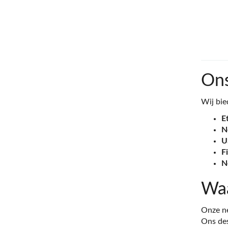
On
Wij bie
E
N
U
F
N
Waa
Onze ne
Ons des