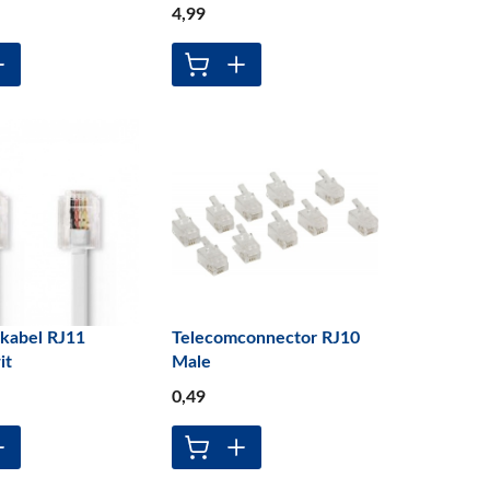
4
,99
kabel RJ11
Telecomconnector RJ10
it
Male
0
,49