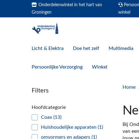
Onderdelenwinkel in het hart van
Persoonl
Groningen
winkel
Licht & Elektra
Doe het zelf
Multimedia
Persoonlijke Verzorging
Winkel
Home
Filters
Ne
Hoofdcategorie
Coax
(13)
Bij Ond
Huishoudelijke apparaten
(1)
van een
omvormers en adapers
(1)
jouw n