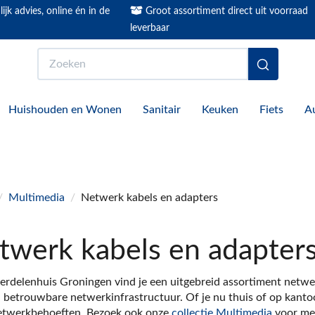
ijk advies, online én in de
Groot assortiment direct uit voorraad
leverbaar
Zoeken
Huishouden en Wonen
Sanitair
Keuken
Fiets
A
/
Multimedia
/
Netwerk kabels en adapters
twerk kabels en adapter
erdelenhuis Groningen vind je een uitgebreid assortiment netwer
 betrouwbare netwerkinfrastructuur. Of je nu thuis of op kantoo
etwerkbehoeften. Bezoek ook onze
collectie Multimedia
voor mee