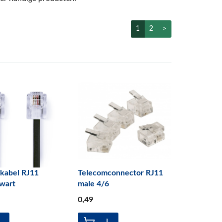
1
2
>
kabel RJ11
Telecomconnector RJ11
wart
male 4/6
0
,49