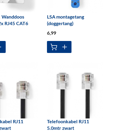
k Wanddoos
LSA montagetang
2x RJ45 CAT6
(doggertang)
6
,99
kabel RJ11
Telefoonkabel RJ11
zwart
5.0mtr zwart