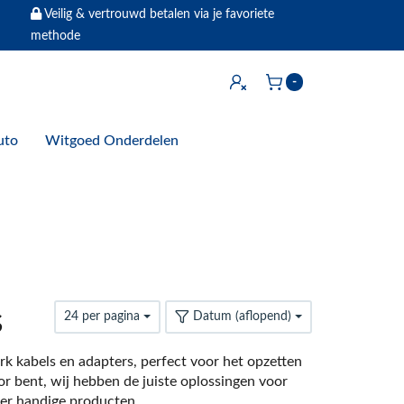
Veilig & vertrouwd betalen via je favoriete
methode
Inloggen
-
Winkelwagen
uto
Witgoed Onderdelen
s
24 per pagina
Datum (aflopend)
k kabels en adapters, perfect voor het opzetten
r bent, wij hebben de juiste oplossingen voor
r handige producten.