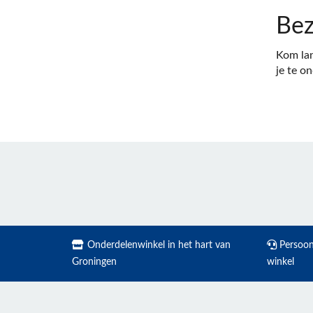
Bez
Kom lan
je te o
Onderdelenwinkel in het hart van
Persoonl
Groningen
winkel