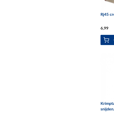
Rj45 cr
6
,99
Krimpt
snijden