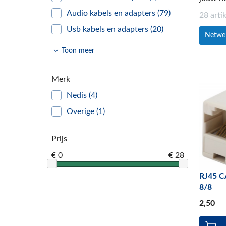
Audio kabels en adapters
(79)
28 arti
Usb kabels en adapters
(20)
Netwer
Netwerk kabels en adapters
(28)
Toon meer
Video kabels en adapters
(64)
tv muurbeugels
(11)
Merk
computer accessoires
(75)
Nedis
(4)
Koptelefoons en oordopjes
(13)
Overige
(1)
afstandsbedieningen
(10)
Prijs
Smartphone accessoires
(83)
€ 0
€ 28
printerinkt
(157)
Lampen
(1)
RJ45 C
8/8
Multimedia
(31)
2
,50