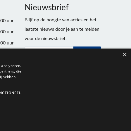
Nieuwsbrief
Blijf op de hoogte van acties en het
:00 uur
laatste nieuws door je aan te melden
:00 uur
voor de nieuwsbrief.
:00 uur
×
Verstuur
:00 uur
:00 uur
 analyseren.
partners, die
:00 uur
ij hebben
NCTIONEEL