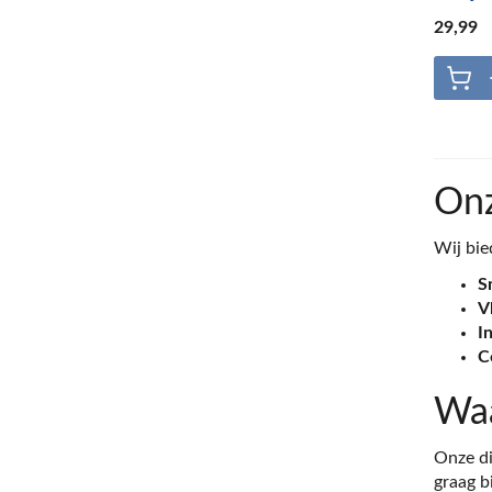
29
,99
On
Wij bie
S
V
I
C
Waa
Onze di
graag b