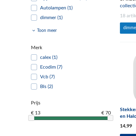
collecti
Autolampen
(1)
18 arti
dimmer
(1)
klein elektra
(27)
dimme
Toon meer
dimmers
(18)
schakelaars
(29)
Merk
Fittingen en Lamphouders
(79)
calex
(1)
zekeringen
(72)
Ecodim
(7)
schakelmateriaal
(68)
Vcb
(7)
Zaklampen
(23)
Bls
(2)
batterijen
(105)
Prijs
stekkers en contrastekkers
(73)
Stekke
€ 13
€ 70
stekkerdozen en
en Hal
(75)
verlengsnoeren
14
,99
Lampen
(203)