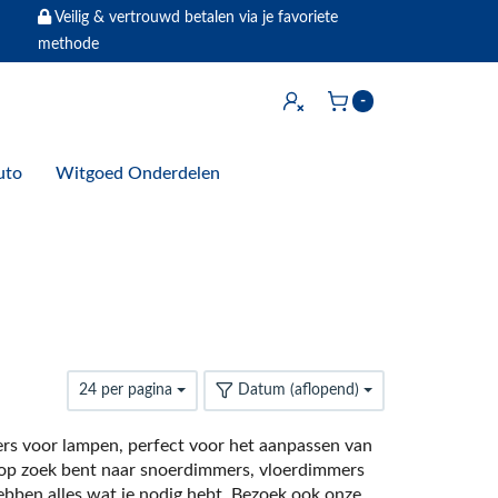
Veilig & vertrouwd betalen via je favoriete
methode
Inloggen
-
Winkelwagen
uto
Witgoed Onderdelen
24 per pagina
Datum (aflopend)
ers voor lampen, perfect voor het aanpassen van
nu op zoek bent naar snoerdimmers, vloerdimmers
ben alles wat je nodig hebt. Bezoek ook onze