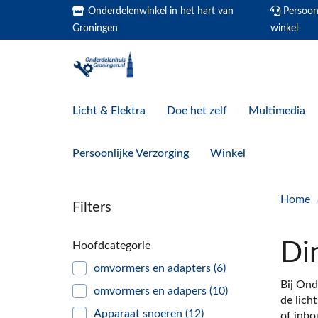
Onderdelenwinkel in het hart van
Persoonl
Groningen
winkel
Licht & Elektra
Doe het zelf
Multimedia
Persoonlijke Verzorging
Winkel
Home
Filters
Di
Hoofdcategorie
omvormers en adapters
(6)
Bij Ond
omvormers en adapers
(10)
de lich
Apparaat snoeren
(12)
of inbo