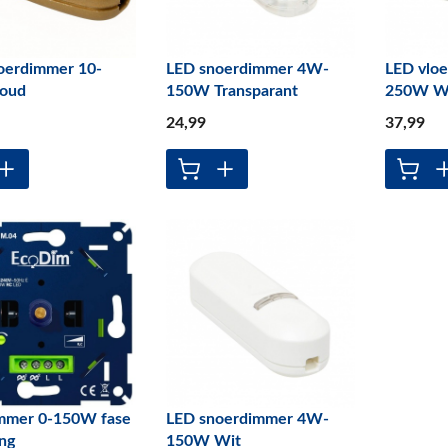
oerdimmer 10-
LED snoerdimmer 4W-
LED vlo
oud
150W Transparant
250W W
24
,99
37
,99
mmer 0-150W fase
LED snoerdimmer 4W-
ing
150W Wit