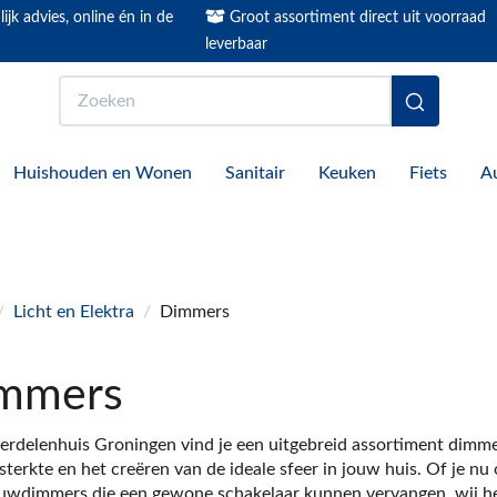
ijk advies, online én in de
Groot assortiment direct uit voorraad
leverbaar
Zoeken
Huishouden en Wonen
Sanitair
Keuken
Fiets
A
/
Licht en Elektra
/
Dimmers
mmers
erdelenhuis Groningen vind je een uitgebreid assortiment dimm
tsterkte en het creëren van de ideale sfeer in jouw huis. Of je 
uwdimmers die een gewone schakelaar kunnen vervangen, wij heb