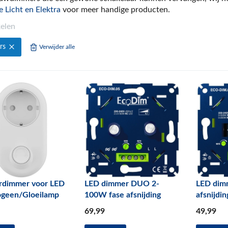
e Licht en Elektra
voor meer handige producten.
kelen
rs
Verwijder alle
rdimmer voor LED
LED dimmer DUO 2-
LED dim
ogeen/Gloeilamp
100W fase afsnijding
afsnijdin
69
,99
49
,99