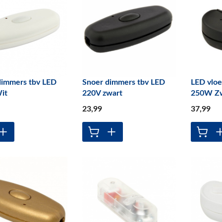
dimmers tbv LED
Snoer dimmers tbv LED
LED vlo
it
220V zwart
250W Z
23
,99
37
,99