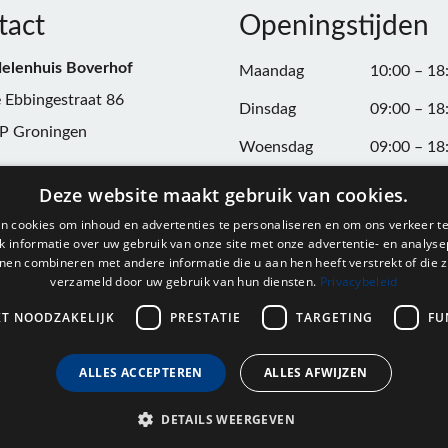
tact
Openingstijden
elenhuis Boverhof
Maandag
10:00 – 18
 Ebbingestraat 86
Dinsdag
09:00 – 18
P Groningen
Woensdag
09:00 – 18
n:
050-3187599
Donderdag
09:00 – 20
Deze website maakt gebruik van cookies.
Vrijdag
09:00 – 18
n cookies om inhoud en advertenties te personaliseren en om ons verkeer te
@onderdelenhuisgroningen.nl
 informatie over uw gebruik van onze site met onze advertentie- en analyse
Zaterdag
09:00 – 17
nen combineren met andere informatie die u aan hen heeft verstrekt of die z
verzameld door uw gebruik van hun diensten.
Privacybeleid
037743
Zondag
Gesloten
L004861667B24
KT NOODZAKELIJK
PRESTATIE
TARGETING
FU
ALLES ACCEPTEREN
ALLES AFWIJZEN
DETAILS WEERGEVEN