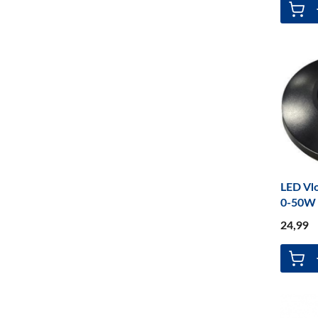
Licht & Elektra
(54)
Licht en Elektra
(4)
LED Vl
0-50W 
24
,99