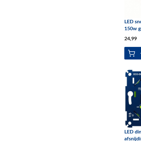
LED sn
150w g
24
,99
LED di
afsnijd