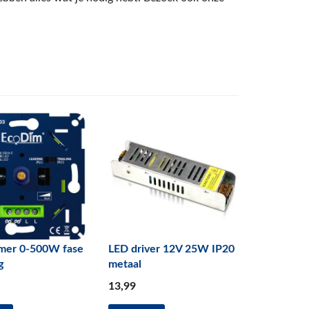
mer 0-500W fase
LED driver 12V 25W IP20
g
metaal
13
,99