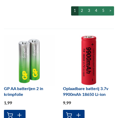
1
2
3
4
5
>
GP AA batterijen 2 in
Oplaadbare batterij 3.7v
krimpfolie
9900mAh 18650 Li-ion
1
,99
9
,99