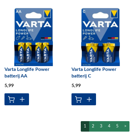
Varta Longlife Power
Varta Longlife Power
batterij AA
batterij C
5
,99
5
,99
1
2
3
4
5
>