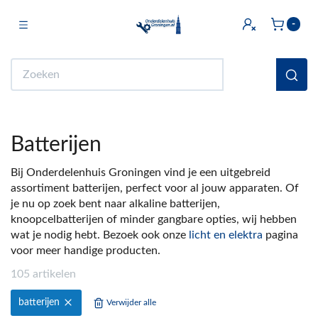
Toggle navigation
-
bmenu (Licht & Elektra)
Zoeken
bmenu (Doe het zelf)
bmenu (Multimedia)
Batterijen
ubmenu (Huishouden en Wonen)
Bij Onderdelenhuis Groningen vind je een uitgebreid
bmenu (Sanitair)
assortiment batterijen, perfect voor al jouw apparaten. Of
je nu op zoek bent naar alkaline batterijen,
ubmenu (Keuken)
knoopcelbatterijen of minder gangbare opties, wij hebben
bmenu (Fiets)
wat je nodig hebt. Bezoek ook onze
licht en elektra
pagina
voor meer handige producten.
ubmenu (Auto)
105 artikelen
ubmenu (Witgoed Onderdelen)
batterijen
Verwijder alle