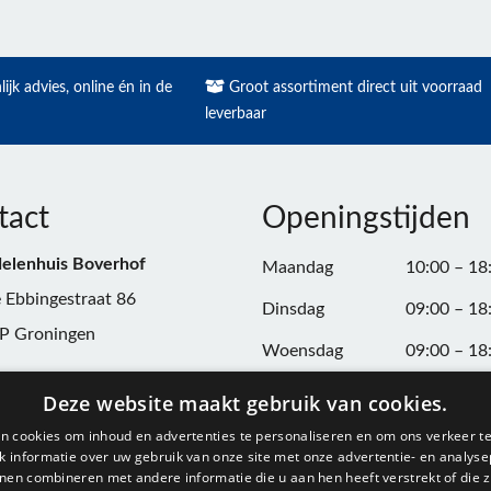
ijk advies, online én in de
Groot assortiment direct uit voorraad
leverbaar
tact
Openingstijden
elenhuis Boverhof
Maandag
10:00 – 18
 Ebbingestraat 86
Dinsdag
09:00 – 18
P Groningen
Woensdag
09:00 – 18
n:
050-3187599
Donderdag
09:00 – 20
Deze website maakt gebruik van cookies.
Vrijdag
09:00 – 18
n cookies om inhoud en advertenties te personaliseren en om ons verkeer te
@onderdelenhuisgroningen.nl
 informatie over uw gebruik van onze site met onze advertentie- en analyse
Zaterdag
09:00 – 17
nen combineren met andere informatie die u aan hen heeft verstrekt of die z