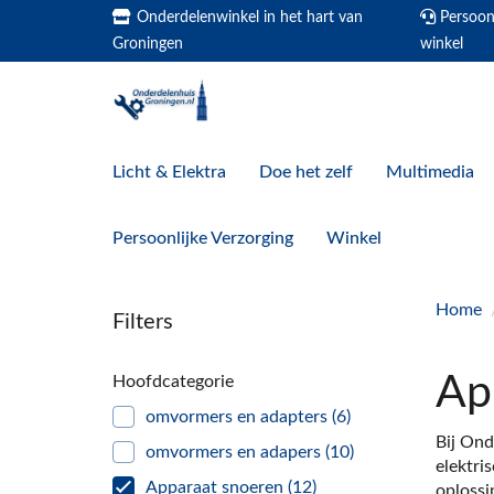
Onderdelenwinkel in het hart van
Persoonl
Groningen
winkel
Licht & Elektra
Doe het zelf
Multimedia
Persoonlijke Verzorging
Winkel
Home
Filters
Ap
Hoofdcategorie
omvormers en adapters
(6)
Bij Ond
omvormers en adapers
(10)
elektri
Apparaat snoeren
(12)
oplossi