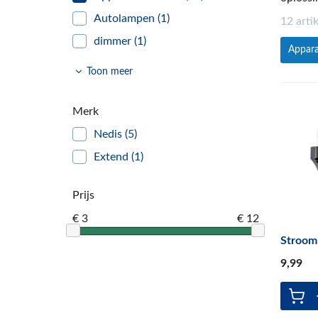
Autolampen
(1)
12 arti
dimmer
(1)
Appara
klein elektra
(27)
Toon meer
dimmers
(18)
schakelaars
(29)
Merk
Fittingen en Lamphouders
(79)
Nedis
(5)
zekeringen
(72)
Extend
(1)
schakelmateriaal
(68)
Prijs
Zaklampen
(23)
€ 3
€ 12
batterijen
(105)
Stroom
stekkers en contrastekkers
(73)
9
,99
stekkerdozen en
(75)
verlengsnoeren
Lampen
(203)