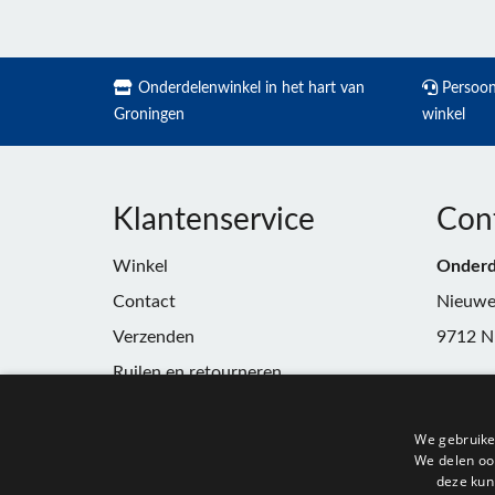
Onderdelenwinkel in het hart van
Persoonl
Groningen
winkel
Klantenservice
Con
Winkel
Onderd
Contact
Nieuwe
Verzenden
9712 N
Ruilen en retourneren
Telefoo
Algemene voorwaarden
E-mail:
We gebruike
Privacy
winkel
We delen ook
deze kun