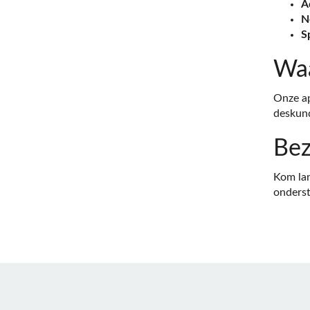
A
N
S
Waa
Onze ap
deskund
Bez
Kom lan
onderst