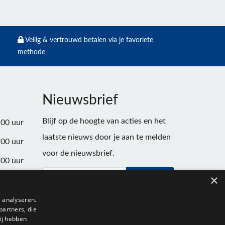
Veilig & vertrouwd betalen via je favoriete
methode
Nieuwsbrief
Blijf op de hoogte van acties en het
:00 uur
laatste nieuws door je aan te melden
:00 uur
voor de nieuwsbrief.
:00 uur
×
Verstuur
:00 uur
:00 uur
 analyseren.
partners, die
:00 uur
ij hebben