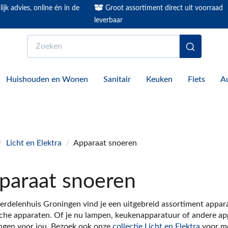
ijk advies, online én in de
Groot assortiment direct uit voorraad
leverbaar
Zoeken
Huishouden en Wonen
Sanitair
Keuken
Fiets
A
/
Licht en Elektra
/
Apparaat snoeren
paraat snoeren
erdelenhuis Groningen vind je een uitgebreid assortiment apparaa
sche apparaten. Of je nu lampen, keukenapparatuur of andere app
ngen voor jou. Bezoek ook onze
collectie Licht en Elektra
voor me