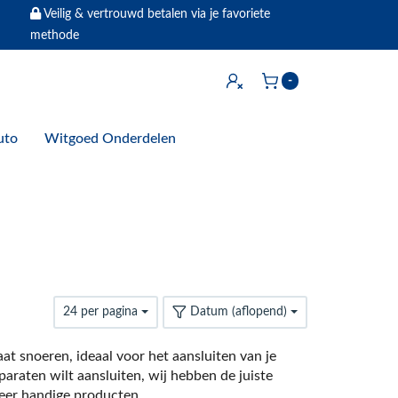
Veilig & vertrouwd betalen via je favoriete
methode
Inloggen
-
Winkelwagen
uto
Witgoed Onderdelen
24 per pagina
Datum (aflopend)
t snoeren, ideaal voor het aansluiten van je
araten wilt aansluiten, wij hebben de juiste
er handige producten.