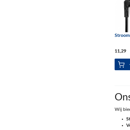
Stroom
11
,29
On
Wij bie
S
V