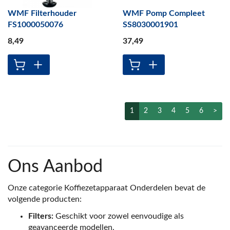
WMF Filterhouder
WMF Pomp Compleet
FS1000050076
SS8030001901
8
,49
37
,49
1
2
3
4
5
6
>
Ons Aanbod
Onze categorie Koffiezetapparaat Onderdelen bevat de
volgende producten:
Filters:
Geschikt voor zowel eenvoudige als
geavanceerde modellen.