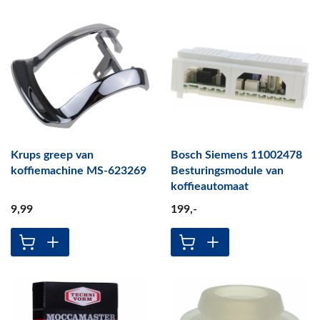
Krups greep van
Bosch Siemens 11002478
koffiemachine MS-623269
Besturingsmodule van
koffieautomaat
9
,99
199
,-