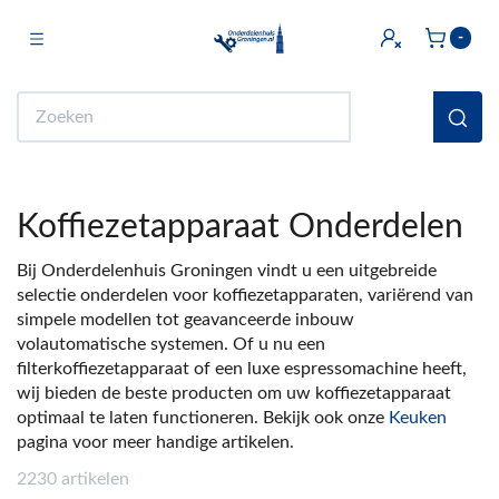
Toggle navigation
-
bmenu (Licht & Elektra)
Zoeken
bmenu (Doe het zelf)
bmenu (Multimedia)
Koffiezetapparaat Onderdelen
ubmenu (Huishouden en Wonen)
Bij Onderdelenhuis Groningen vindt u een uitgebreide
bmenu (Sanitair)
selectie onderdelen voor koffiezetapparaten, variërend van
simpele modellen tot geavanceerde inbouw
ubmenu (Keuken)
volautomatische systemen. Of u nu een
bmenu (Fiets)
filterkoffiezetapparaat of een luxe espressomachine heeft,
wij bieden de beste producten om uw koffiezetapparaat
ubmenu (Auto)
optimaal te laten functioneren. Bekijk ook onze
Keuken
pagina voor meer handige artikelen.
ubmenu (Witgoed Onderdelen)
2230 artikelen