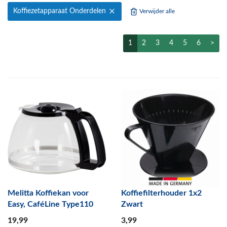
Koffiezetapparaat Onderdelen
Verwijder alle
1
2
3
4
5
6
>
Melitta Koffiekan voor
Koffiefilterhouder 1x2
Easy, CaféLine Type110
Zwart
19
,99
3
,99