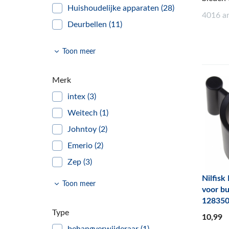
Huishoudelijke apparaten
(28)
4016 a
Deurbellen
(11)
gordijnrails en toebehoren
(49)
Toon meer
zelfklevende haken
(29)
schoonmaak benodigdheden
(43)
Merk
HG producten
(179)
intex
(3)
stofzuigerzakken
(40)
Weitech
(1)
stofzuigers
(21)
Johntoy
(2)
Doe het zelf
(1)
Emerio
(2)
Huishoudelijk
(5)
Zep
(3)
Huishouden & Wonen
(82)
Paxanpax
(1)
Nilfisk
Toon meer
Stofzuiger Onderdelen
(3368)
voor bu
Lumio
(1)
12835
Vaatwasser Onderdelen
(2)
Wahl
(1)
Type
10
,99
Panasonic
(1)