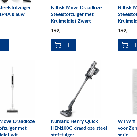
teelstofzuiger
Nilfisk Move Draadloze
Nilfisk 
1P4A blauw
Steelstofzuiger met
Steelsto
Kruimeldief Zwart
Kruimeld
169
,-
169
,-
 Move Draadloze
Numatic Henry Quick
WTW filt
ofzuiger met
HEN100G draadloze steel
voor Ze
dief wit
stofstuiger
serie