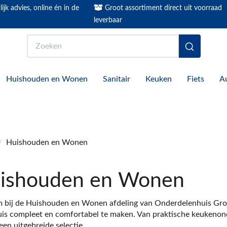
ijk advies, online én in de
Groot assortiment direct uit voorraad
leverbaar
Zoeken
Huishouden en Wonen
Sanitair
Keuken
Fiets
A
/
Huishouden en Wonen
ishouden en Wonen
bij de Huishouden en Wonen afdeling van Onderdelenhuis Gronin
is compleet en comfortabel te maken. Van praktische keukenonde
een uitgebreide selectie.