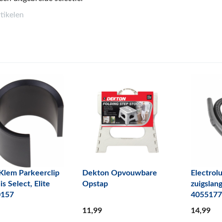
rtikelen
 Klem Parkeerclip
Dekton Opvouwbare
Electrol
is Select, Elite
Opstap
zuigslang
0157
405517
11
,99
14
,99