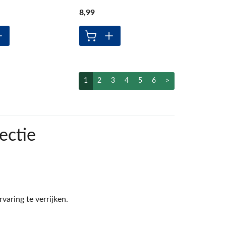
8
,99
1
2
3
4
5
6
>
ectie
varing te verrijken.