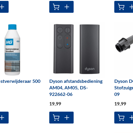
stverwijderaar 500
Dyson afstandsbediening
Dyson DC
AM04, AM05, DS-
Stofzuig
922662-06
09
19
,99
19
,99