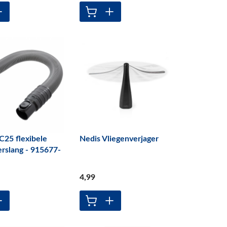
25 flexibele
Nedis Vliegenverjager
erslang - 915677-
4
,99