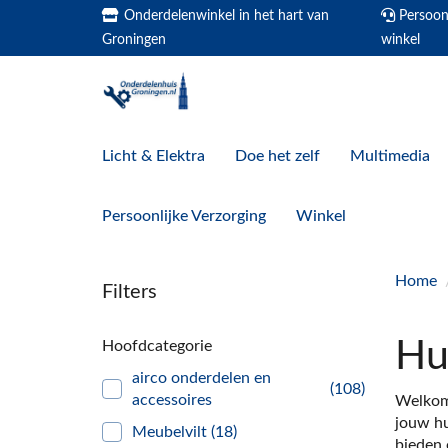
Onderdelenwinkel in het hart van
Persoonl
Groningen
winkel
Licht & Elektra
Doe het zelf
Multimedia
Persoonlijke Verzorging
Winkel
Home
Filters
Hu
Hoofdcategorie
airco onderdelen en
(108)
accessoires
Welkom 
jouw hu
Meubelvilt
(18)
bieden 