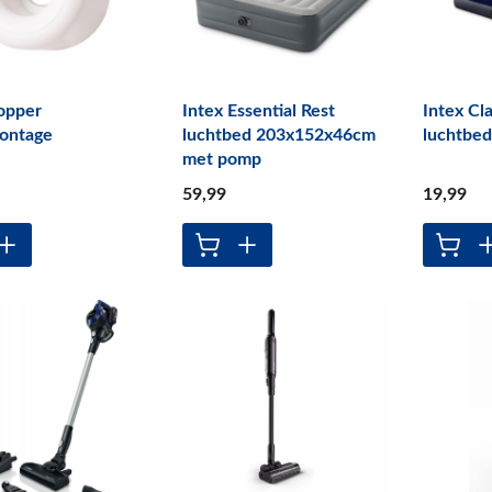
opper
Intex Essential Rest
Intex Cl
ontage
luchtbed 203x152x46cm
luchtbe
met pomp
59
,99
19
,99