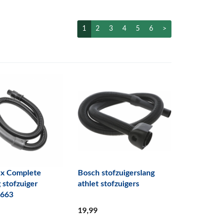
1
2
3
4
5
6
>
ux Complete
Bosch stofzuigerslang
 stofzuiger
athlet stofzuigers
7663
19
,99