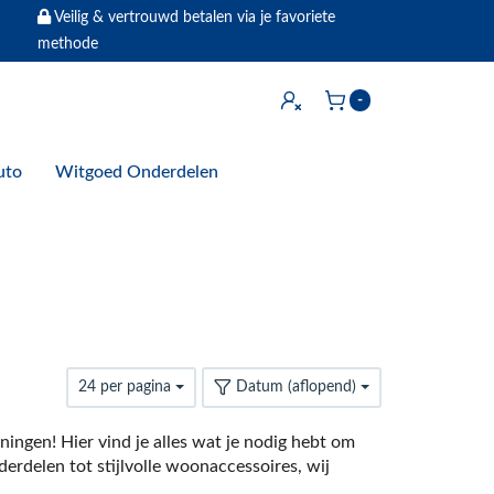
Veilig & vertrouwd betalen via je favoriete
methode
Inloggen
-
Winkelwagen
uto
Witgoed Onderdelen
24 per pagina
Datum (aflopend)
gen! Hier vind je alles wat je nodig hebt om
rdelen tot stijlvolle woonaccessoires, wij