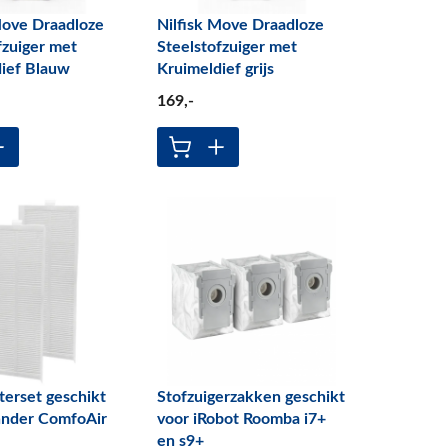
Move Draadloze
Nilfisk Move Draadloze
fzuiger met
Steelstofzuiger met
ief Blauw
Kruimeldief grijs
169
,-
erset geschikt
Stofzuigerzakken geschikt
hnder ComfoAir
voor iRobot Roomba i7+
en s9+