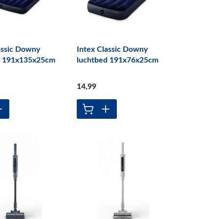
assic Downy
Intex Classic Downy
d 191x135x25cm
luchtbed 191x76x25cm
14
,99