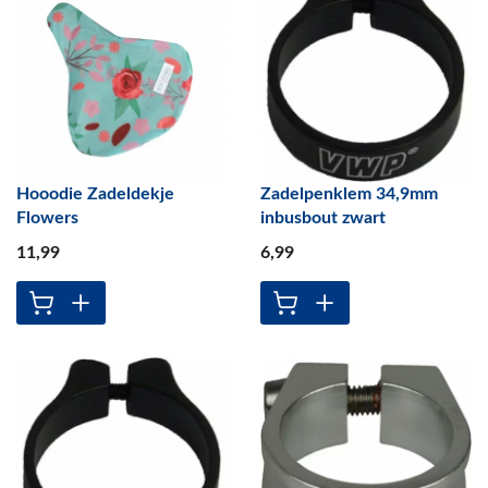
Hooodie Zadeldekje
Zadelpenklem 34,9mm
Flowers
inbusbout zwart
11
,99
6
,99