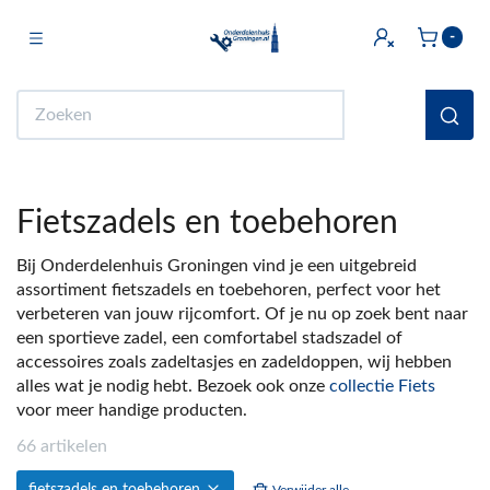
Toggle navigation
-
bmenu (Licht & Elektra)
Zoeken
bmenu (Doe het zelf)
bmenu (Multimedia)
Fietszadels en toebehoren
ubmenu (Huishouden en Wonen)
Bij Onderdelenhuis Groningen vind je een uitgebreid
bmenu (Sanitair)
assortiment fietszadels en toebehoren, perfect voor het
verbeteren van jouw rijcomfort. Of je nu op zoek bent naar
ubmenu (Keuken)
een sportieve zadel, een comfortabel stadszadel of
bmenu (Fiets)
accessoires zoals zadeltasjes en zadeldoppen, wij hebben
alles wat je nodig hebt. Bezoek ook onze
collectie Fiets
ubmenu (Auto)
voor meer handige producten.
66 artikelen
ubmenu (Witgoed Onderdelen)