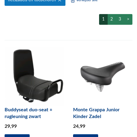
fietszadels en toebehoren
Verwijder alle
1
2
3
>
Buddyseat duo-seat +
Monte Grappa Junior
rugleuning zwart
Kinder Zadel
29
,99
24
,99