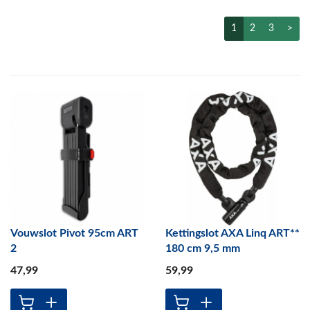
1
2
3
>
Vouwslot Pivot 95cm ART
Kettingslot AXA Linq ART**
2
180 cm 9,5 mm
47
,99
59
,99