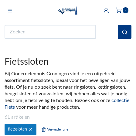
Toggle navigation
-
bmenu (Licht & Elektra)
Zoeken
bmenu (Doe het zelf)
bmenu (Multimedia)
Fietssloten
ubmenu (Huishouden en Wonen)
Bij Onderdelenhuis Groningen vind je een uitgebreid
bmenu (Sanitair)
assortiment fietssloten, ideaal voor het beveiligen van jouw
fiets. Of je nu op zoek bent naar ringsloten, kettingsloten,
ubmenu (Keuken)
beugelsloten of vouwsloten, wij hebben alles wat je nodig
bmenu (Fiets)
hebt om je fiets veilig te houden. Bezoek ook onze
collectie
Fiets
voor meer handige producten.
ubmenu (Auto)
61 artikelen
ubmenu (Witgoed Onderdelen)
fietssloten
Verwijder alle