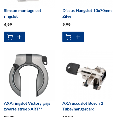
Simson montage set
Discus Hangslot 10x70mm
ringslot
Zilver
4
,99
9
,99
AXA ringslot Victory grijs
AXA accuslot Bosch 2
zwarte streep ART**
Tube/hangercard