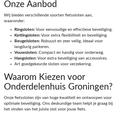
Onze Aanbod
Wij bieden verschillende soorten fietssloten aan,
waaronder:
Ringsloten:
Voor eenvoudige en effectieve beveiliging.
Kettingsloten:
Voor extra flexibiliteit en beveiliging.
Beugelsloten:
Robuust en zeer veilig, ideaal voor
langdurig parkeren.
Vouwsloten:
Compact en handig voor onderweg.
Hangsloten:
Voor extra beveiliging van accessoires.
Art goedgekeurde sloten voor verzekering.
Waarom Kiezen voor
Onderdelenhuis Groningen?
Onze fietssloten zijn van hoge kwaliteit en ontworpen voor
optimale beveiliging. Ons deskundige team helpt je graag bij
het vinden van het juiste slot voor jouw fiets.