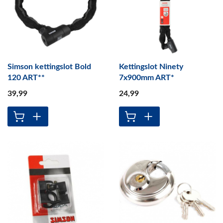
Simson kettingslot Bold
Kettingslot Ninety
120 ART**
7x900mm ART*
39
,99
24
,99