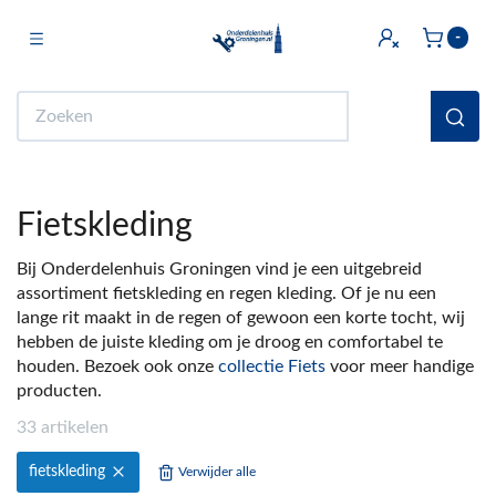
Toggle navigation
-
bmenu (Licht & Elektra)
Zoeken
bmenu (Doe het zelf)
bmenu (Multimedia)
Fietskleding
ubmenu (Huishouden en Wonen)
Bij Onderdelenhuis Groningen vind je een uitgebreid
bmenu (Sanitair)
assortiment fietskleding en regen kleding. Of je nu een
lange rit maakt in de regen of gewoon een korte tocht, wij
ubmenu (Keuken)
hebben de juiste kleding om je droog en comfortabel te
bmenu (Fiets)
houden. Bezoek ook onze
collectie Fiets
voor meer handige
producten.
ubmenu (Auto)
33 artikelen
ubmenu (Witgoed Onderdelen)
fietskleding
Verwijder alle