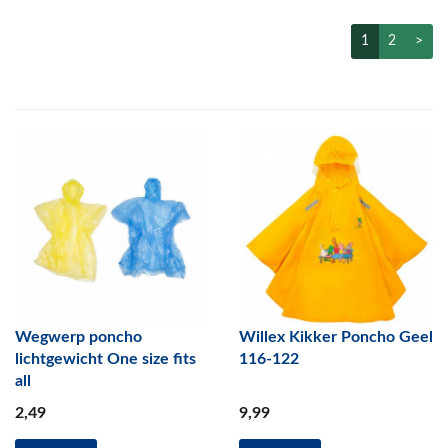
1
2
>
Wegwerp poncho
Willex Kikker Poncho Geel
lichtgewicht One size fits
116-122
all
2
,49
9
,99