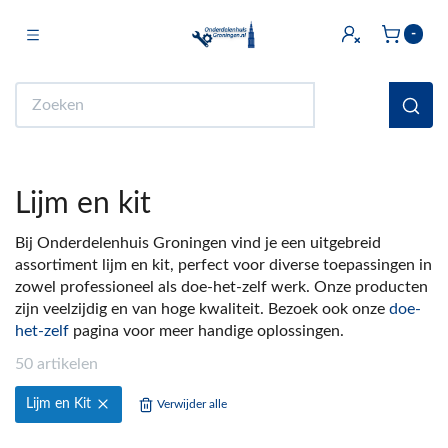
Toggle navigation
-
bmenu (Licht & Elektra)
Zoeken
bmenu (Doe het zelf)
bmenu (Multimedia)
Lijm en kit
ubmenu (Huishouden en Wonen)
Bij Onderdelenhuis Groningen vind je een uitgebreid
bmenu (Sanitair)
assortiment lijm en kit, perfect voor diverse toepassingen in
zowel professioneel als doe-het-zelf werk. Onze producten
ubmenu (Keuken)
zijn veelzijdig en van hoge kwaliteit. Bezoek ook onze
doe-
bmenu (Fiets)
het-zelf
pagina voor meer handige oplossingen.
50 artikelen
ubmenu (Auto)
Lijm en Kit
Verwijder alle
ubmenu (Witgoed Onderdelen)