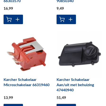
66303570
90850340
16
,99
9
,49
Karcher Schakelaar
Karcher Schakelaar
Microschakelaar 66319460
Aan/uit met behuizing
47440940
13
,99
51
,49