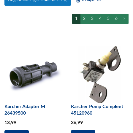
Hogedrukreiniger Onderdelen
Verwijder alle
1
2
3
4
5
6
>
Karcher Adapter M
Karcher Pomp Compleet
26439500
45120960
13
,99
36
,99