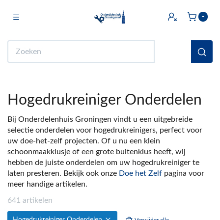
Toggle navigation
-
bmenu (Licht & Elektra)
Zoeken
bmenu (Doe het zelf)
bmenu (Multimedia)
Hogedrukreiniger Onderdelen
ubmenu (Huishouden en Wonen)
Bij Onderdelenhuis Groningen vindt u een uitgebreide
bmenu (Sanitair)
selectie onderdelen voor hogedrukreinigers, perfect voor
uw doe-het-zelf projecten. Of u nu een klein
ubmenu (Keuken)
schoonmaakklusje of een grote buitenklus heeft, wij
bmenu (Fiets)
hebben de juiste onderdelen om uw hogedrukreiniger te
laten presteren. Bekijk ook onze
Doe het Zelf
pagina voor
ubmenu (Auto)
meer handige artikelen.
641 artikelen
ubmenu (Witgoed Onderdelen)