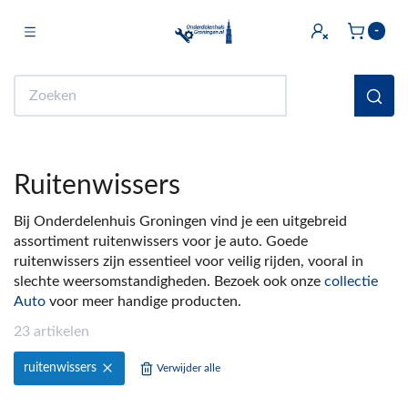
Toggle navigation
-
bmenu (Licht & Elektra)
Zoeken
bmenu (Doe het zelf)
bmenu (Multimedia)
Ruitenwissers
ubmenu (Huishouden en Wonen)
Bij Onderdelenhuis Groningen vind je een uitgebreid
bmenu (Sanitair)
assortiment ruitenwissers voor je auto. Goede
ruitenwissers zijn essentieel voor veilig rijden, vooral in
ubmenu (Keuken)
slechte weersomstandigheden. Bezoek ook onze
collectie
bmenu (Fiets)
Auto
voor meer handige producten.
23 artikelen
ubmenu (Auto)
ruitenwissers
Verwijder alle
ubmenu (Witgoed Onderdelen)