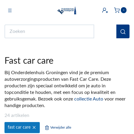
Toggle navigation
-
bmenu (Licht & Elektra)
Zoeken
bmenu (Doe het zelf)
bmenu (Multimedia)
Fast car care
ubmenu (Huishouden en Wonen)
Bij Onderdelenhuis Groningen vind je de premium
bmenu (Sanitair)
autoverzorgingsproducten van Fast Car Care. Deze
producten zijn speciaal ontwikkeld om je auto in
ubmenu (Keuken)
topconditie te houden, met een focus op kwaliteit en
bmenu (Fiets)
gebruiksgemak. Bezoek ook onze
collectie Auto
voor meer
handige producten.
ubmenu (Auto)
24 artikelen
ubmenu (Witgoed Onderdelen)
fast car care
Verwijder alle