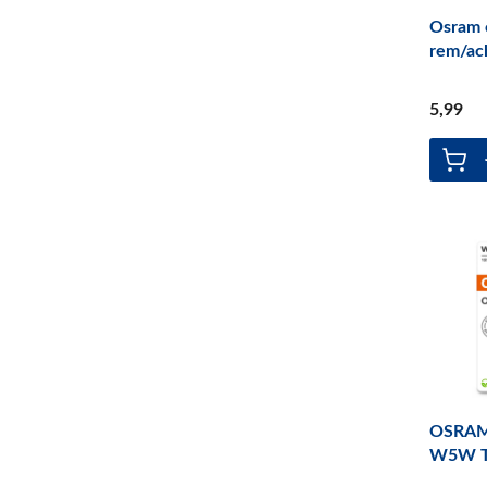
Osram o
rem/ac
5
,99
OSRAM 
W5W 