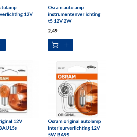
utolamp
Osram autolamp
rverlichting 12V
instrumentenverlichting
t5 12V 2W
2
,49
iginal 12V
Osram original autolamp
BAU15s
interieurverlichting 12V
5W BA9S