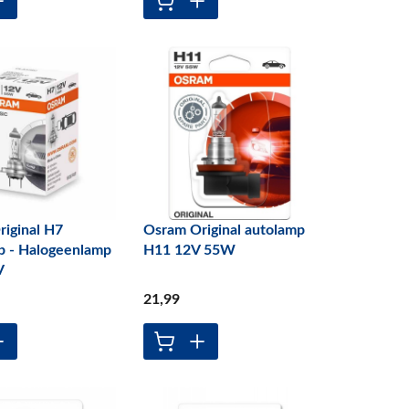
iginal H7
Osram Original autolamp
p - Halogeenlamp
H11 12V 55W
V
21
,99