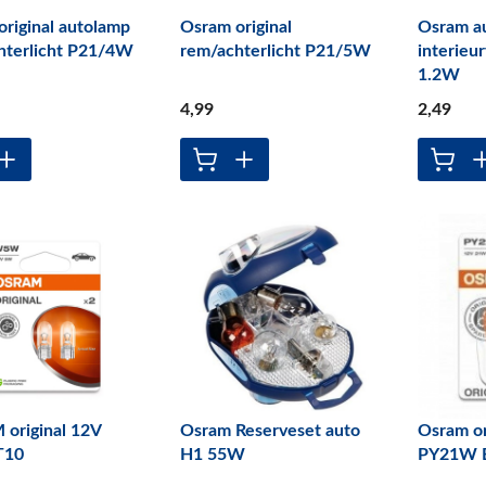
riginal autolamp
Osram original
Osram a
hterlicht P21/4W
rem/achterlicht P21/5W
interieu
1.2W
4
,99
2
,49
original 12V
Osram Reserveset auto
Osram or
T10
H1 55W
PY21W 