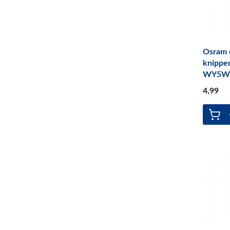
Osram o
knipper
WY5W 
4
,99