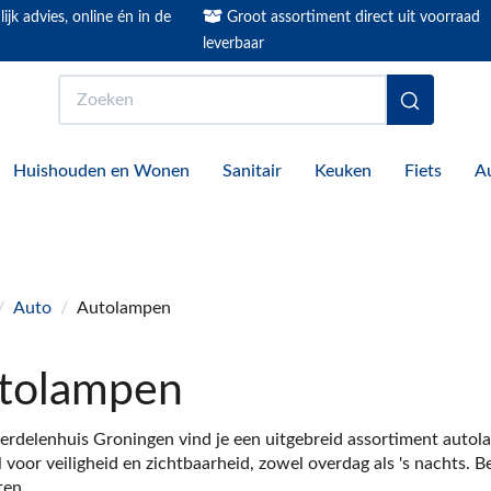
ijk advies, online én in de
Groot assortiment direct uit voorraad
leverbaar
Zoeken
Huishouden en Wonen
Sanitair
Keuken
Fiets
A
/
Auto
/
Autolampen
tolampen
erdelenhuis Groningen vind je een uitgebreid assortiment autol
l voor veiligheid en zichtbaarheid, zowel overdag als 's nachts.
ten.