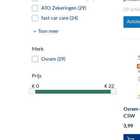
ATO Zekeringen
(29)
29 arti
fast car care
(24)
Autol
Autolampen
(29)
Toon meer
ruitenwissers
(23)
fietsbanden
(1)
Merk
Smartphone accessoires
(1)
Osram
(29)
Lijm en Kit
(1)
Prijs
Auto
(12)
€ 0
€ 22
Huishouden & Wonen
(1)
Osram o
C5W
3
,99