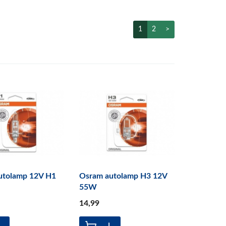
1
2
>
utolamp 12V H1
Osram autolamp H3 12V
55W
14
,99