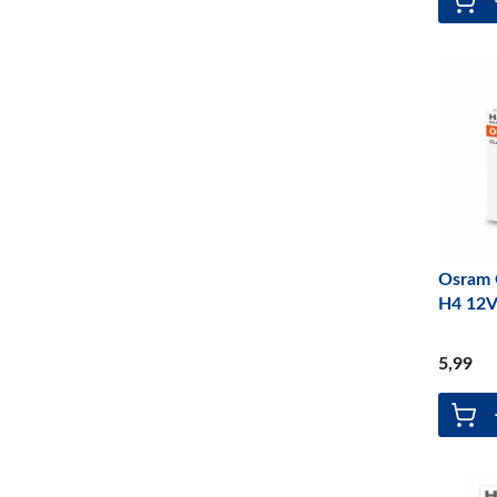
Osram 
H4 12
5
,99