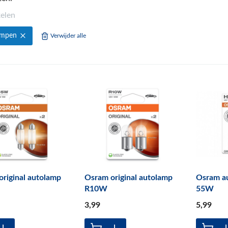
kelen
ampen
Verwijder alle
riginal autolamp
Osram original autolamp
Osram a
R10W
55W
3
,99
5
,99