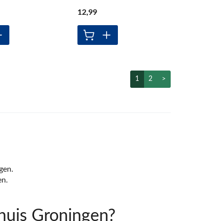
12
,99
1
2
>
gen.
en.
uis Groningen?