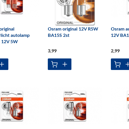
riginal
Osram original 12V R5W
Osram a
licht autolamp
BA15S 2st
12V BA1
12V 5W
3
,99
2
,99