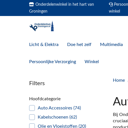
Onderdelenwinkel in het hart van
Persoonl
Groningen
winkel
Licht & Elektra
Doe het zelf
Multimedia
Persoonlijke Verzorging
Winkel
Home
Filters
Au
Hoofdcategorie
Auto Accessoires
(74)
Bij Ond
Kabelschoenen
(62)
cruciaa
Olie en Vloeistoffen
(20)
produc