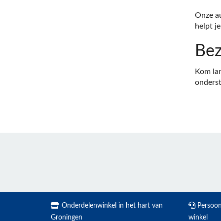
Onze au
helpt j
Bez
Kom lan
onderst
Onderdelenwinkel in het hart van
Persoonl
Groningen
winkel