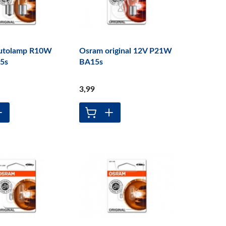
utolamp R10W
Osram original 12V P21W
5s
BA15s
3
,99