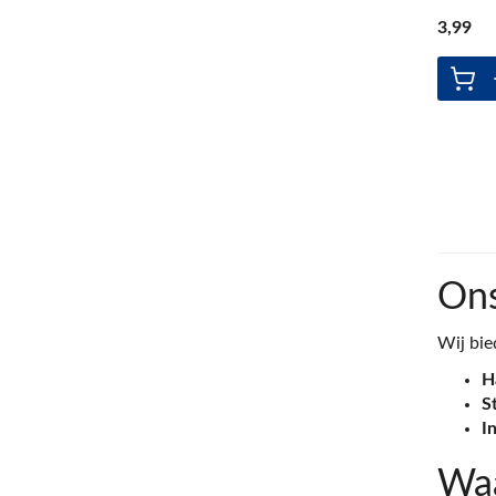
3
,99
On
Wij bie
H
S
I
Waa