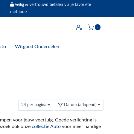
Veilig & vertrouwd betalen via je favoriete
methode
Inloggen
-
Winkelwagen
uto
Witgoed Onderdelen
24 per pagina
Datum (aflopend)
ampen voor jouw voertuig. Goede verlichting is
 Bezoek ook onze
collectie Auto
voor meer handige