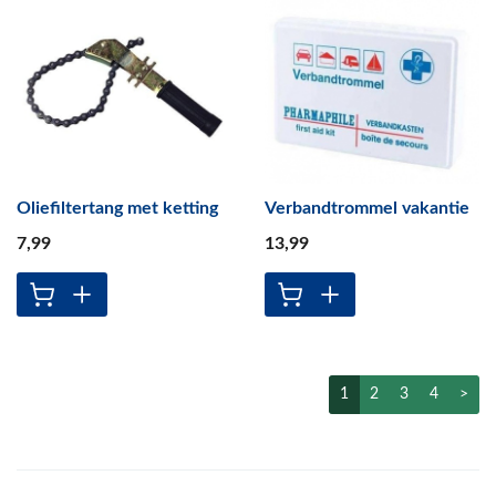
Oliefiltertang met ketting
Verbandtrommel vakantie
7
,99
13
,99
1
2
3
4
>