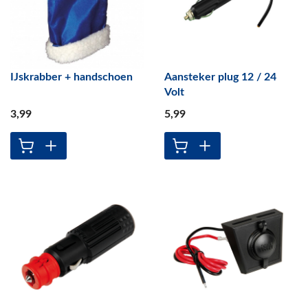
IJskrabber + handschoen
Aansteker plug 12 / 24
Volt
3
,99
5
,99