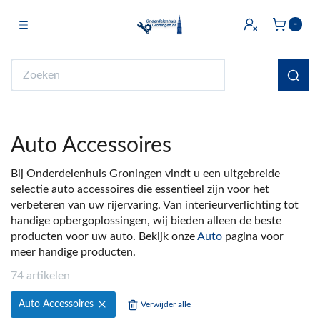
Toggle navigation
-
bmenu (Licht & Elektra)
Zoeken
bmenu (Doe het zelf)
bmenu (Multimedia)
Auto Accessoires
ubmenu (Huishouden en Wonen)
Bij Onderdelenhuis Groningen vindt u een uitgebreide
bmenu (Sanitair)
selectie auto accessoires die essentieel zijn voor het
verbeteren van uw rijervaring. Van interieurverlichting tot
ubmenu (Keuken)
handige opbergoplossingen, wij bieden alleen de beste
bmenu (Fiets)
producten voor uw auto. Bekijk onze
Auto
pagina voor
meer handige producten.
ubmenu (Auto)
74 artikelen
ubmenu (Witgoed Onderdelen)
Auto Accessoires
Verwijder alle