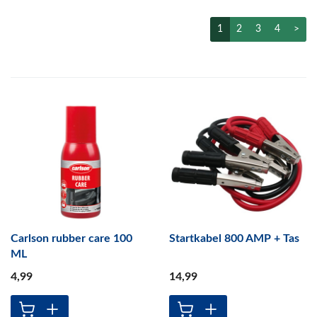
1
2
3
4
>
Carlson rubber care 100
Startkabel 800 AMP + Tas
ML
4
,99
14
,99