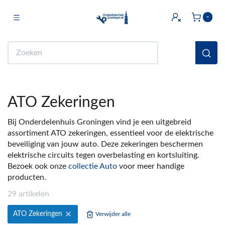
Toggle navigation
-
bmenu (Licht & Elektra)
Zoeken
bmenu (Doe het zelf)
bmenu (Multimedia)
ATO Zekeringen
ubmenu (Huishouden en Wonen)
Bij Onderdelenhuis Groningen vind je een uitgebreid
bmenu (Sanitair)
assortiment ATO zekeringen, essentieel voor de elektrische
beveiliging van jouw auto. Deze zekeringen beschermen
ubmenu (Keuken)
elektrische circuits tegen overbelasting en kortsluiting.
bmenu (Fiets)
Bezoek ook onze
collectie Auto
voor meer handige
producten.
ubmenu (Auto)
29 artikelen
ubmenu (Witgoed Onderdelen)
ATO Zekeringen
Verwijder alle